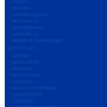
STATUT
HISTORIA
ZARZĄD KRAJOWY
DEKLARACJA
RADA KRAJOWA
WSPÓŁPRACA
ODZNACZENIA I NAGRODY
KPH W POLSCE
ŁÓDZKIE
MAZOWIECKIE
OPOLSKIE
MAŁOPOLSKIE
LUBUSKIE
KUJAWSKO-POMORSKIE
PODKARPACKIE
LUBELSKIE