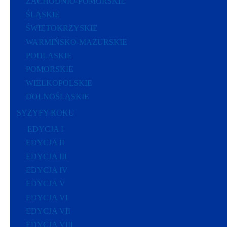
ZACHODNIO-POMORSKIE
ŚLĄSKIE
ŚWIĘTOKRZYSKIE
WARMIŃSKO-MAZURSKIE
PODLASKIE
POMORSKIE
WIELKOPOLSKIE
DOLNOŚLĄSKIE
SYZYFY ROKU
EDYCJA I
EDYCJA II
EDYCJA III
EDYCJA IV
EDYCJA V
EDYCJA VI
EDYCJA VII
EDYCJA VIII