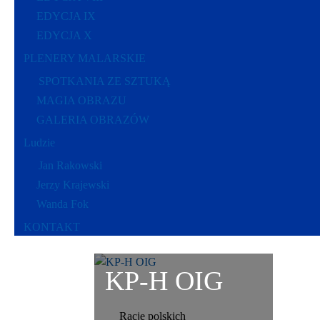
EDYCJA IX
EDYCJA X
PLENERY MALARSKIE
SPOTKANIA ZE SZTUKĄ
MAGIA OBRAZU
GALERIA OBRAZÓW
Ludzie
Jan Rakowski
Jerzy Krajewski
Wanda Fok
KONTAKT
KP-H OIG
Racje polskich