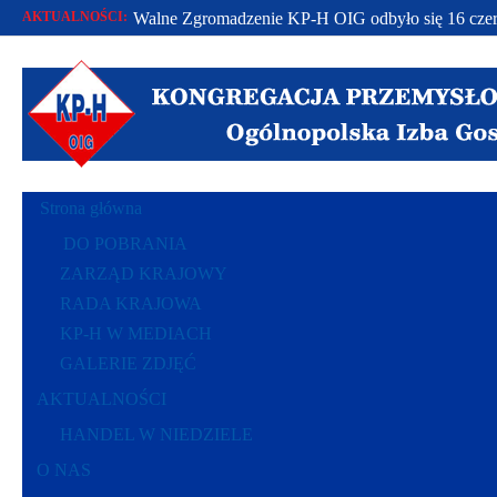
AKTUALNOŚCI:
Walne Zgromadzenie KP-H OIG odbyło się 16 czer
Od 2002 r. bronimy praw polskich przedsiębiorców.
Racje polskich przedsiębiorców polską racją stanu..
Strona główna
DO POBRANIA
ZARZĄD KRAJOWY
RADA KRAJOWA
KP-H W MEDIACH
GALERIE ZDJĘĆ
AKTUALNOŚCI
HANDEL W NIEDZIELE
O NAS