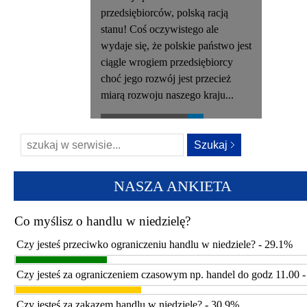
przedsiębiorców, polską racją
stanu! Coś oczywistego ale
wydaje się, że polskie państwo jest
ciągle wrogiem przedsiębiorcy
choć jego rozwój jest przecież
miarą rozwoju naszego kraju...
Czytaj więcej...
KP-H OIG
Kongregacja Przemysłowo-
NASZA ANKIETA
Handlowa Ogólnopolska Izba
Gospodarcza! Najważniejszym
Co myślisz o handlu w niedzielę?
sektorem naszej gospodarki są
Czy jesteś przeciwko ograniczeniu handlu w niedziele? - 29.1%
małe i średnie firmy, brońmy ich,
to krew naszego systemu
Czy jesteś za ograniczeniem czasowym np. handel do godz 11.00 
gospodarczego...
Czy jesteś za zakazem handlu w niedziele? - 30.9%