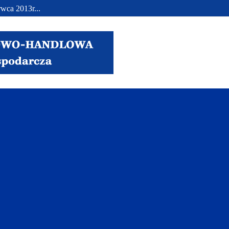
wca 2013r...
..
.