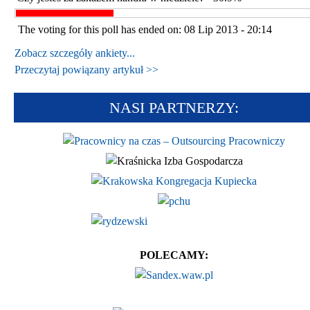
Czytaj więcej...
KP-H OIG
The voting for this poll has ended on: 08 Lip 2013 - 20:14
Zobacz szczegóły ankiety...
Od 2002 roku bronimy
Przeczytaj powiązany artykuł >>
podstawowych praw polskich
przedsiębiorców! Nasza
inicjatywa zapewnia, że
NASI PARTNERZY:
stanowiska, opinie i racje naszych
przedsiębiorców słyszane będą w
Polsce i całej Europie...
Czytaj więcej...
POLECAMY: