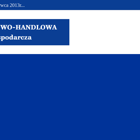
wca 2013r...
..
.