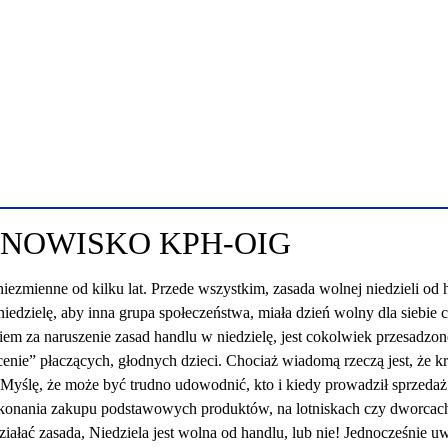
ANOWISKO KPH-OIG
ezmienne od kilku lat. Przede wszystkim, zasada wolnej niedzieli od
edzielę, aby inna grupa społeczeństwa, miała dzień wolny dla siebie c
em za naruszenie zasad handlu w niedzielę, jest cokolwiek przesadzone
zlecenie” płaczących, głodnych dzieci. Chociaż wiadomą rzeczą jest, ż
 Myślę, że może być trudno udowodnić, kto i kiedy prowadził sprzeda
okonania zakupu podstawowych produktów, na lotniskach czy dworcach.
działać zasada, Niedziela jest wolna od handlu, lub nie! Jednocześnie 