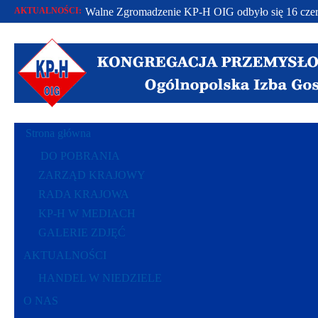
AKTUALNOŚCI:
Walne Zgromadzenie KP-H OIG odbyło się 16 czer
Od 2002 r. bronimy praw polskich przedsiębiorców.
Racje polskich przedsiębiorców polską racją stanu..
Strona główna
DO POBRANIA
ZARZĄD KRAJOWY
RADA KRAJOWA
KP-H W MEDIACH
GALERIE ZDJĘĆ
AKTUALNOŚCI
HANDEL W NIEDZIELE
O NAS