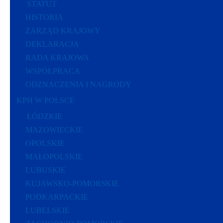
STATUT
HISTORIA
ZARZĄD KRAJOWY
DEKLARACJA
RADA KRAJOWA
WSPÓŁPRACA
ODZNACZENIA I NAGRODY
KPH W POLSCE
ŁÓDZKIE
MAZOWIECKIE
OPOLSKIE
MAŁOPOLSKIE
LUBUSKIE
KUJAWSKO-POMORSKIE
PODKARPACKIE
LUBELSKIE