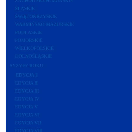
ZACHODNIO-POMORSKIE
ŚLĄSKIE
ŚWIĘTOKRZYSKIE
WARMIŃSKO-MAZURSKIE
PODLASKIE
POMORSKIE
WIELKOPOLSKIE
DOLNOŚLĄSKIE
SYZYFY ROKU
EDYCJA I
EDYCJA II
EDYCJA III
EDYCJA IV
EDYCJA V
EDYCJA VI
EDYCJA VII
EDYCJA VIII