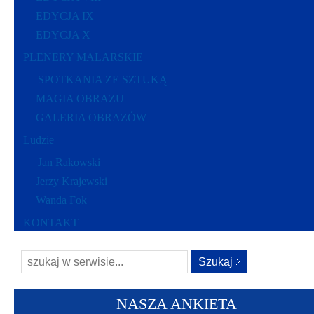
EDYCJA IX
EDYCJA X
PLENERY MALARSKIE
SPOTKANIA ZE SZTUKĄ
MAGIA OBRAZU
GALERIA OBRAZÓW
Ludzie
Jan Rakowski
Jerzy Krajewski
Wanda Fok
KONTAKT
NASZA ANKIETA