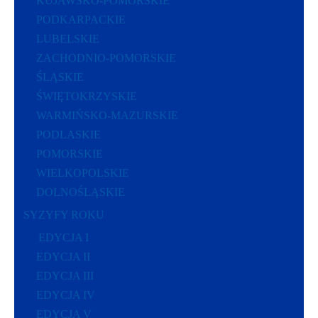
KUJAWSKO-POMORSKIE
PODKARPACKIE
LUBELSKIE
ZACHODNIO-POMORSKIE
ŚLĄSKIE
ŚWIĘTOKRZYSKIE
WARMIŃSKO-MAZURSKIE
PODLASKIE
POMORSKIE
WIELKOPOLSKIE
DOLNOŚLĄSKIE
SYZYFY ROKU
EDYCJA I
EDYCJA II
EDYCJA III
EDYCJA IV
EDYCJA V