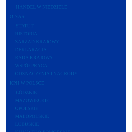
HANDEL W NIEDZIELE
O NAS
STATUT
HISTORIA
ZARZĄD KRAJOWY
DEKLARACJA
RADA KRAJOWA
WSPÓŁPRACA
ODZNACZENIA I NAGRODY
KPH W POLSCE
ŁÓDZKIE
MAZOWIECKIE
OPOLSKIE
MAŁOPOLSKIE
LUBUSKIE