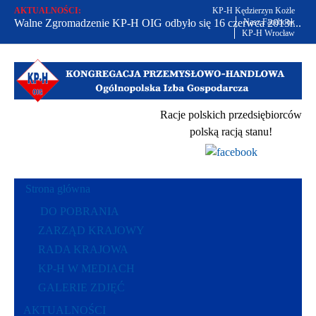
AKTUALNOŚCI:
KP-H Kędzierzyn Kożle
Walne Zgromadzenie KP-H OIG odbyło się 16 czerwca 2013r...
Nasz Facebook
KP-H Wrocław
Od 2002 r. bronimy praw polskich przedsiębiorców...
Racje polskich przedsiębiorców polską racją stanu...
Racje polskich przedsiębiorców
polską racją stanu!
Strona główna
DO POBRANIA
ZARZĄD KRAJOWY
RADA KRAJOWA
KP-H W MEDIACH
GALERIE ZDJĘĆ
AKTUALNOŚCI