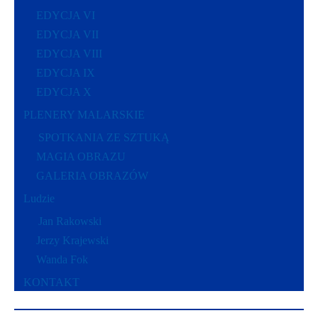
EDYCJA VI
EDYCJA VII
EDYCJA VIII
EDYCJA IX
EDYCJA X
PLENERY MALARSKIE
SPOTKANIA ZE SZTUKĄ
MAGIA OBRAZU
GALERIA OBRAZÓW
Ludzie
Jan Rakowski
Jerzy Krajewski
Wanda Fok
KONTAKT