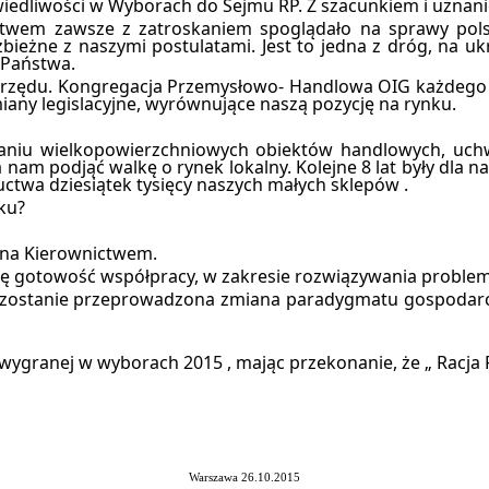
rawiedliwości w Wyborach do Sejmu RP. Z szacunkiem i uzna
twem zawsze z zatroskaniem spoglądało na sprawy polsk
eżne z naszymi postulatami. Jest to jedna z dróg, na uk
 Państwa.
z urzędu. Kongregacja Przemysłowo- Handlowa OIG każdego 
iany legislacyjne, wyrównujące naszą pozycję na rynku.
aniu wielkopowierzchniowych obiektów handlowych, uch
a nam podjąć walkę o rynek lokalny. Kolejne 8 lat były dla 
uctwa dziesiątek tysięcy naszych małych sklepów .
ku?
ana Kierownictwem.
ę gotowość współpracy, w zakresie rozwiązywania problemó
że zostanie przeprowadzona zmiana paradygmatu gospodar
ję wygranej w wyborach 2015 , mając przekonanie, że „ Racja
Warszawa 26.10.2015