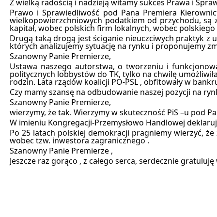
Z wielką radością i nadzieją witamy sukces Prawa i Sp
Prawo i Sprawiedliwość pod Pana Premiera Kierownic
wielkopowierzchniowych podatkiem od przychodu, są zbi
kapitał, wobec polskich firm lokalnych, wobec polskiego
Drugą taką drogą jest ściganie nieuczciwych praktyk 
których analizujemy sytuację na rynku i proponujemy zm
Szanowny Panie Premierze,
Ustawa naszego autorstwa, o tworzeniu i funkcjonow
politycznych lobbystów do TK, tylko na chwilę umożliwił
rodzin. Lata rządów koalicji PO-PSL , obfitowały w bankr
Czy mamy szansę na odbudowanie naszej pozycji na ryn
Szanowny Panie Premierze,
wierzymy, że tak. Wierzymy w skuteczność PiS –u pod P
W imieniu Kongregacji-Przemysłowo Handlowej deklaruj
Po 25 latach polskiej demokracji pragniemy wierzyć, 
wobec tzw. inwestora zagranicznego .
Szanowny Panie Premierze ,
Jeszcze raz gorąco , z całego serca, serdecznie gratulu