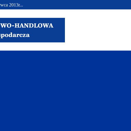
wca 2013r...
..
.