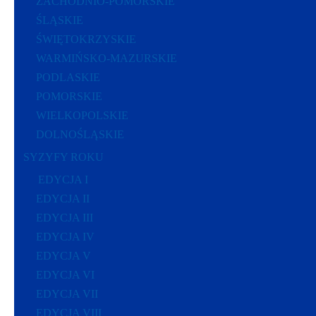
ZACHODNIO-POMORSKIE
ŚLĄSKIE
ŚWIĘTOKRZYSKIE
WARMIŃSKO-MAZURSKIE
PODLASKIE
POMORSKIE
WIELKOPOLSKIE
DOLNOŚLĄSKIE
SYZYFY ROKU
EDYCJA I
EDYCJA II
EDYCJA III
EDYCJA IV
EDYCJA V
EDYCJA VI
EDYCJA VII
EDYCJA VIII