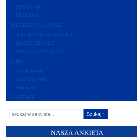
EDYCJA IX
EDYCJA X
PLENERY MALARSKIE
SPOTKANIA ZE SZTUKĄ
MAGIA OBRAZU
GALERIA OBRAZÓW
Ludzie
Jan Rakowski
Jerzy Krajewski
Wanda Fok
KONTAKT
NASZA ANKIETA