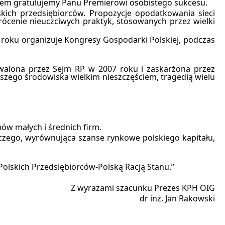
niem gratulujemy Panu Premierowi osobistego sukcesu.
ich przedsiębiorców. Propozycje opodatkowania sieci
rócenie nieuczciwych praktyk, stosowanych przez wielki
roku organizuje Kongresy Gospodarki Polskiej, podczas
walona przez Sejm RP w 2007 roku i zaskarżona przez
naszego środowiska wielkim nieszczęściem, tragedią wielu
w małych i średnich firm.
czego, wyrównująca szanse rynkowe polskiego kapitału,
 Polskich Przedsiębiorców-Polską Racją Stanu.”
Z wyrazami szacunku Prezes KPH OIG
dr inż. Jan Rakowski