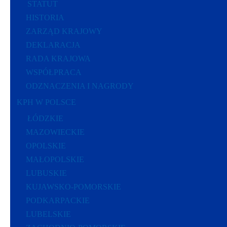
STATUT
HISTORIA
ZARZĄD KRAJOWY
DEKLARACJA
RADA KRAJOWA
WSPÓŁPRACA
ODZNACZENIA I NAGRODY
KPH W POLSCE
ŁÓDZKIE
MAZOWIECKIE
OPOLSKIE
MAŁOPOLSKIE
LUBUSKIE
KUJAWSKO-POMORSKIE
PODKARPACKIE
LUBELSKIE