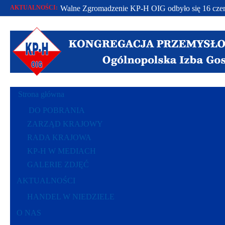
AKTUALNOŚCI:
Walne Zgromadzenie KP-H OIG odbyło się 16 czer
Od 2002 r. bronimy praw polskich przedsiębiorców.
Racje polskich przedsiębiorców polską racją stanu..
Strona główna
DO POBRANIA
ZARZĄD KRAJOWY
RADA KRAJOWA
KP-H W MEDIACH
GALERIE ZDJĘĆ
AKTUALNOŚCI
HANDEL W NIEDZIELE
O NAS