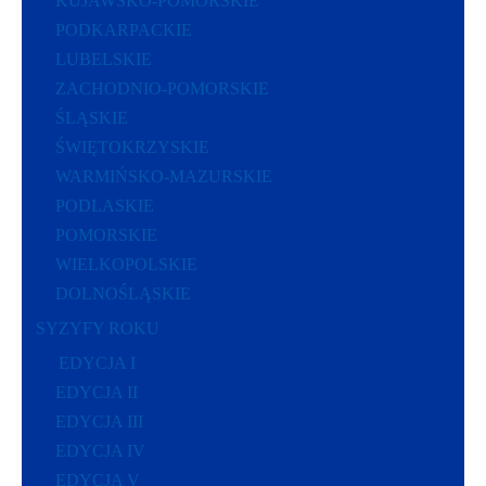
KUJAWSKO-POMORSKIE
PODKARPACKIE
LUBELSKIE
ZACHODNIO-POMORSKIE
ŚLĄSKIE
ŚWIĘTOKRZYSKIE
WARMIŃSKO-MAZURSKIE
PODLASKIE
POMORSKIE
WIELKOPOLSKIE
DOLNOŚLĄSKIE
SYZYFY ROKU
EDYCJA I
EDYCJA II
EDYCJA III
EDYCJA IV
EDYCJA V