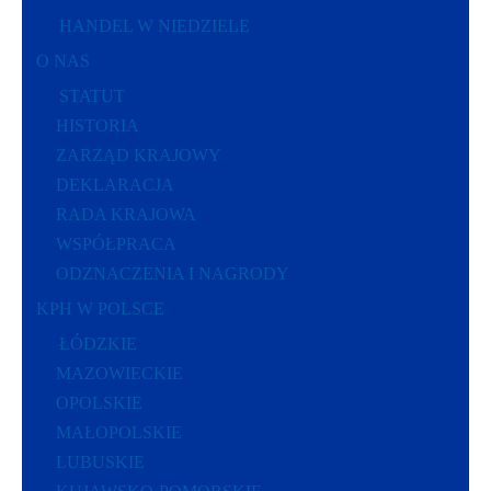
HANDEL W NIEDZIELE
O NAS
STATUT
HISTORIA
ZARZĄD KRAJOWY
DEKLARACJA
RADA KRAJOWA
WSPÓŁPRACA
ODZNACZENIA I NAGRODY
KPH W POLSCE
ŁÓDZKIE
MAZOWIECKIE
OPOLSKIE
MAŁOPOLSKIE
LUBUSKIE