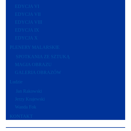
EDYCJA VI
EDYCJA VII
EDYCJA VIII
EDYCJA IX
EDYCJA X
PLENERY MALARSKIE
SPOTKANIA ZE SZTUKĄ
MAGIA OBRAZU
GALERIA OBRAZÓW
Ludzie
Jan Rakowski
Jerzy Krajewski
Wanda Fok
KONTAKT