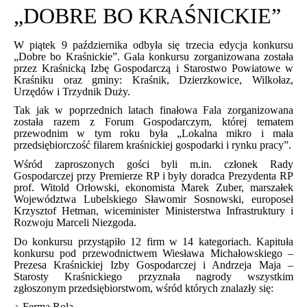
„DOBRE BO KRAŚNICKIE”
W piątek 9 października odbyła się trzecia edycja konkursu
„Dobre bo Kraśnickie”. Gala konkursu zorganizowana została
przez Kraśnicką Izbę Gospodarczą i Starostwo Powiatowe w
Kraśniku oraz gminy: Kraśnik, Dzierzkowice, Wilkołaz,
Urzędów i Trzydnik Duży.
Tak jak w poprzednich latach finałowa Fala zorganizowana
została razem z Forum Gospodarczym, której tematem
przewodnim w tym roku była „Lokalna mikro i mała
przedsiębiorczość filarem kraśnickiej gospodarki i rynku pracy”.
Wśród zaproszonych gości byli m.in. członek Rady
Gospodarczej przy Premierze RP i były doradca Prezydenta RP
prof. Witold Orłowski, ekonomista Marek Zuber, marszałek
Województwa Lubelskiego Sławomir Sosnowski, europoseł
Krzysztof Hetman, wiceminister Ministerstwa Infrastruktury i
Rozwoju Marceli Niezgoda.
Do konkursu przystąpiło 12 firm w 14 kategoriach. Kapituła
konkursu pod przewodnictwem Wiesława Michałowskiego –
Prezesa Kraśnickiej Izby Gospodarczej i Andrzeja Maja –
Starosty Kraśnickiego przyznała nagrody wszystkim
zgłoszonym przedsiębiorstwom, wśród których znalazły się:
Ferma Rola,