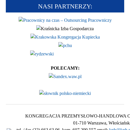
NASI PARTNERZY:
POLECAMY:
KONGREGACJA PRZEMYSŁOWO-HANDLOWA Ogólnop
01-710 Warszawa, Włościańsk
tel. / fax (22) 663 63 06, kom. 607 299 557 email:
kph@kph.p