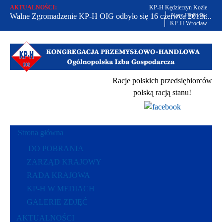
AKTUALNOŚCI:
KP-H Kędzierzyn Kożle
Walne Zgromadzenie KP-H OIG odbyło się 16 czerwca 2013r...
Nasz Facebook
KP-H Wrocław
Od 2002 r. bronimy praw polskich przedsiębiorców...
Racje polskich przedsiębiorców polską racją stanu...
Racje polskich przedsiębiorców
polską racją stanu!
Strona główna
DO POBRANIA
ZARZĄD KRAJOWY
RADA KRAJOWA
KP-H W MEDIACH
GALERIE ZDJĘĆ
AKTUALNOŚCI