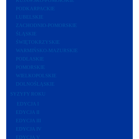
KUJAWSKO-POMORSKIE
PODKARPACKIE
LUBELSKIE
ZACHODNIO-POMORSKIE
ŚLĄSKIE
ŚWIĘTOKRZYSKIE
WARMIŃSKO-MAZURSKIE
PODLASKIE
POMORSKIE
WIELKOPOLSKIE
DOLNOŚLĄSKIE
SYZYFY ROKU
EDYCJA I
EDYCJA II
EDYCJA III
EDYCJA IV
EDYCJA V