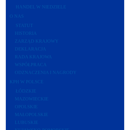
HANDEL W NIEDZIELE
O NAS
STATUT
HISTORIA
ZARZĄD KRAJOWY
DEKLARACJA
RADA KRAJOWA
WSPÓŁPRACA
ODZNACZENIA I NAGRODY
KPH W POLSCE
ŁÓDZKIE
MAZOWIECKIE
OPOLSKIE
MAŁOPOLSKIE
LUBUSKIE