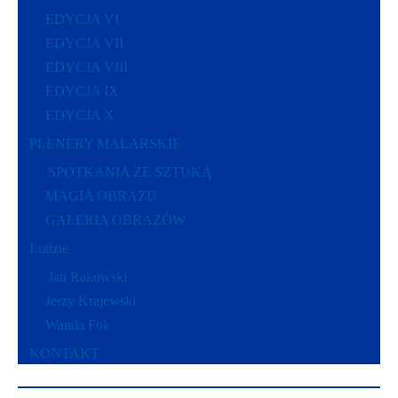
EDYCJA VI
EDYCJA VII
EDYCJA VIII
EDYCJA IX
EDYCJA X
PLENERY MALARSKIE
SPOTKANIA ZE SZTUKĄ
MAGIA OBRAZU
GALERIA OBRAZÓW
Ludzie
Jan Rakowski
Jerzy Krajewski
Wanda Fok
KONTAKT