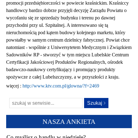
promocji przedsiębiorczości w powiecie kraśnickim. Kraśniccy
handlowcy bardzo dobrze przyjęli decyzję Zarządu Powiatu o
wycofaniu się ze sprzedaży budynku i terenu po dawnej
przychodni przy ul. Szpitalnej. A interesowano się tą
nieruchomością pod kątem budowy kolejnego marketu, który
powstałby w samym centrum dzielnicy fabrycznej. Powiat chce
natomiast - wspólnie z Uniwersytetem Medycznym i Związkiem
Sadowników RP - stworzyć w tym miejscu Lubelskie Centrum
Certyfikacji Jakościowej Produktów Regionalnych, ośrodek
badawczo-naukowy certyfikujący i promujący produkty
spożywcze z całej Lubelszczyzny, a w przyszłości z kraju.
więcej :
http://www.ktv.com.pl/glowna/?f=2469
NASZA ANKIETA
Co myślisz o handlu w niedzielę?