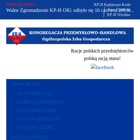
AKTUALNOŚCI:
KP-H Kędzierzyn Kożle
Walne Zgromadzenie KP-H OIG odbyło się 16 czerwca 2013r...
Nasz Facebook
KP-H Wrocław
Od 2002 r. bronimy praw polskich przedsiębiorców...
Racje polskich przedsiębiorców polską racją stanu...
Racje polskich przedsiębiorców
polską racją stanu!
Strona główna
DO POBRANIA
ZARZĄD KRAJOWY
RADA KRAJOWA
KP-H W MEDIACH
GALERIE ZDJĘĆ
AKTUALNOŚCI