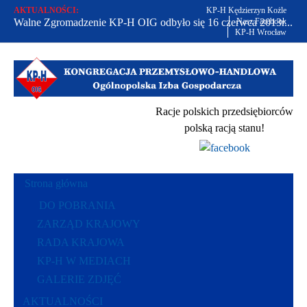
AKTUALNOŚCI:
KP-H Kędzierzyn Kożle
Walne Zgromadzenie KP-H OIG odbyło się 16 czerwca 2013r...
Nasz Facebook
KP-H Wrocław
Od 2002 r. bronimy praw polskich przedsiębiorców...
Racje polskich przedsiębiorców polską racją stanu...
Racje polskich przedsiębiorców
polską racją stanu!
Strona główna
DO POBRANIA
ZARZĄD KRAJOWY
RADA KRAJOWA
KP-H W MEDIACH
GALERIE ZDJĘĆ
AKTUALNOŚCI