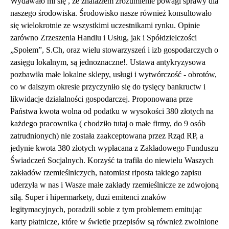
Wydawało mi się , że znalazłem zrozumienie powagi sprawy dla
naszego środowiska. Środowisko nasze również konsultowało
się wielokrotnie ze wszystkimi uczestnikami rynku. Opinie
zarówno Zrzeszenia Handlu i Usług, jak i Spółdzielczości
„Społem”, S.Ch, oraz wielu stowarzyszeń i izb gospodarczych o
zasięgu lokalnym, są jednoznaczne!. Ustawa antykryzysowa
pozbawiła małe lokalne sklepy, usługi i wytwórczość - obrotów,
co w dalszym okresie przyczyniło się do tysięcy bankructw i
likwidacje działalności gospodarczej. Proponowana prze
Państwa kwota wolna od podatku w wysokości 380 złotych na
każdego pracownika ( chodziło tutaj o małe firmy, do 9 osób
zatrudnionych) nie została zaakceptowana przez Rząd RP, a
jedynie kwota 380 złotych wypłacana z Zakładowego Funduszu
Świadczeń Socjalnych. Korzyść ta trafiła do niewielu Waszych
zakładów rzemieślniczych, natomiast riposta takiego zapisu
uderzyła w nas i Wasze małe zakłady rzemieślnicze ze zdwojoną
siłą. Super i hipermarkety, duzi emitenci znaków
legitymacyjnych, poradzili sobie z tym problemem emitując
karty płatnicze, które w świetle przepisów są również zwolnione