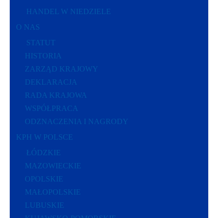
HANDEL W NIEDZIELE
O NAS
STATUT
HISTORIA
ZARZĄD KRAJOWY
DEKLARACJA
RADA KRAJOWA
WSPÓŁPRACA
ODZNACZENIA I NAGRODY
KPH W POLSCE
ŁÓDZKIE
MAZOWIECKIE
OPOLSKIE
MAŁOPOLSKIE
LUBUSKIE