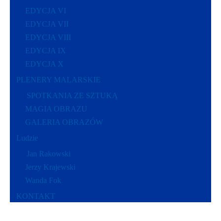
EDYCJA VI
EDYCJA VII
EDYCJA VIII
EDYCJA IX
EDYCJA X
PLENERY MALARSKIE
SPOTKANIA ZE SZTUKĄ
MAGIA OBRAZU
GALERIA OBRAZÓW
Ludzie
Jan Rakowski
Jerzy Krajewski
Wanda Fok
KONTAKT