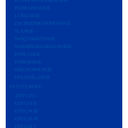
KUJAWSKO-POMORSKIE
PODKARPACKIE
LUBELSKIE
ZACHODNIO-POMORSKIE
ŚLĄSKIE
ŚWIĘTOKRZYSKIE
WARMIŃSKO-MAZURSKIE
PODLASKIE
POMORSKIE
WIELKOPOLSKIE
DOLNOŚLĄSKIE
SYZYFY ROKU
EDYCJA I
EDYCJA II
EDYCJA III
EDYCJA IV
EDYCJA V