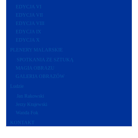
EDYCJA VI
EDYCJA VII
EDYCJA VIII
EDYCJA IX
EDYCJA X
PLENERY MALARSKIE
SPOTKANIA ZE SZTUKĄ
MAGIA OBRAZU
GALERIA OBRAZÓW
Ludzie
Jan Rakowski
Jerzy Krajewski
Wanda Fok
KONTAKT