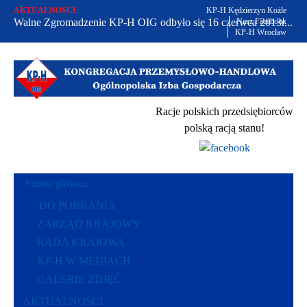
AKTUALNOŚCI:
KP-H Kędzierzyn Kożle
Walne Zgromadzenie KP-H OIG odbyło się 16 czerwca 2013r...
Nasz Facebook
KP-H Wrocław
Od 2002 r. bronimy praw polskich przedsiębiorców...
Racje polskich przedsiębiorców polską racją stanu...
Racje polskich przedsiębiorców
polską racją stanu!
Strona główna
DO POBRANIA
ZARZĄD KRAJOWY
RADA KRAJOWA
KP-H W MEDIACH
GALERIE ZDJĘĆ
AKTUALNOŚCI