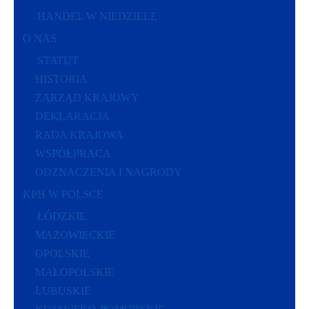
HANDEL W NIEDZIELE
O NAS
STATUT
HISTORIA
ZARZĄD KRAJOWY
DEKLARACJA
RADA KRAJOWA
WSPÓŁPRACA
ODZNACZENIA I NAGRODY
KPH W POLSCE
ŁÓDZKIE
MAZOWIECKIE
OPOLSKIE
MAŁOPOLSKIE
LUBUSKIE