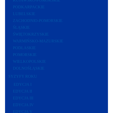
KUJAWSKO-POMORSKIE
PODKARPACKIE
LUBELSKIE
ZACHODNIO-POMORSKIE
ŚLĄSKIE
ŚWIĘTOKRZYSKIE
WARMIŃSKO-MAZURSKIE
PODLASKIE
POMORSKIE
WIELKOPOLSKIE
DOLNOŚLĄSKIE
SYZYFY ROKU
EDYCJA I
EDYCJA II
EDYCJA III
EDYCJA IV
EDYCJA V