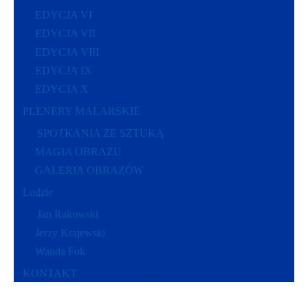
EDYCJA VI
EDYCJA VII
EDYCJA VIII
EDYCJA IX
EDYCJA X
PLENERY MALARSKIE
SPOTKANIA ZE SZTUKĄ
MAGIA OBRAZU
GALERIA OBRAZÓW
Ludzie
Jan Rakowski
Jerzy Krajewski
Wanda Fok
KONTAKT