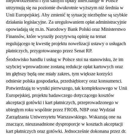
niepowodzeniem i tym samym opłaty interchange w Polsce
utrzymują się na poziomie dwukrotnie wyższym niż średnia w
Unii Europejskiej. Aby zmienić tę sytuację niezbędne są szybkie
działania legislacyjne. Za uregulowaniem opłat administracyjnie
opowiadają się m.in. Narodowy Bank Polski oraz Ministerstwo
Finansów, które wyraziły pozytywną opinię na temat
regulującego tę kwestię projektu nowelizacji ustawy o usługach
płatniczych, przygotowanego przez Senat RP.
Środowisko handlu i usług w Polsce stoi na stanowisku, że im
szybciej wprowadzone zostaną redukcje opłat kartowych oraz
im głębszy będą one miały zakres, tym większe korzyści
odniesie polska gospodarka, przedsiębiorcy oraz konsumenci.
Potwierdzają to wyniki pierwszego, tak kompleksowego w Unii
Europejskiej, projektu badawczego dotyczącego kosztów
akceptacji gotówki i kart płatniczych, przeprowadzonego w
ubiegłym roku wspólnie przez FROB, NBP oraz Wydział
Zarządzania Uniwersytetu Warszawskiego. Wskazują one na
znaczące, nieuzasadnione dysproporcje w kosztach akceptacji
kart płatniczych oraz gotówki. Jednocześnie dokonana przez dr.