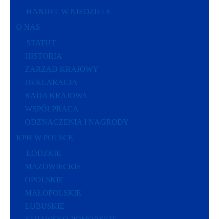
HANDEL W NIEDZIELE
O NAS
STATUT
HISTORIA
ZARZĄD KRAJOWY
DEKLARACJA
RADA KRAJOWA
WSPÓŁPRACA
ODZNACZENIA I NAGRODY
KPH W POLSCE
ŁÓDZKIE
MAZOWIECKIE
OPOLSKIE
MAŁOPOLSKIE
LUBUSKIE