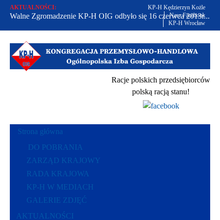
AKTUALNOŚCI:
KP-H Kędzierzyn Kożle
Walne Zgromadzenie KP-H OIG odbyło się 16 czerwca 2013r...
Nasz Facebook
KP-H Wrocław
Od 2002 r. bronimy praw polskich przedsiębiorców...
Racje polskich przedsiębiorców polską racją stanu...
Racje polskich przedsiębiorców
polską racją stanu!
Strona główna
DO POBRANIA
ZARZĄD KRAJOWY
RADA KRAJOWA
KP-H W MEDIACH
GALERIE ZDJĘĆ
AKTUALNOŚCI