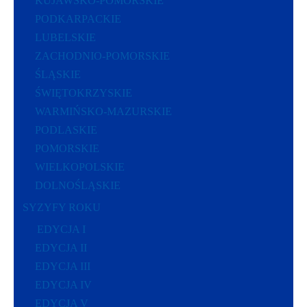
KUJAWSKO-POMORSKIE
PODKARPACKIE
LUBELSKIE
ZACHODNIO-POMORSKIE
ŚLĄSKIE
ŚWIĘTOKRZYSKIE
WARMIŃSKO-MAZURSKIE
PODLASKIE
POMORSKIE
WIELKOPOLSKIE
DOLNOŚLĄSKIE
SYZYFY ROKU
EDYCJA I
EDYCJA II
EDYCJA III
EDYCJA IV
EDYCJA V