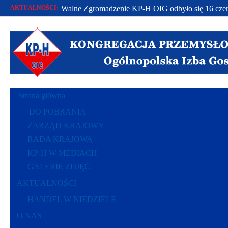
AKTUALNOŚCI:
Walne Zgromadzenie KP-H OIG odbyło się 16 czer
Od 2002 r. bronimy praw polskich przedsiębiorców.
Racje polskich przedsiębiorców polską racją stanu..
Strona główna
DO POBRANIA
ZARZĄD KRAJOWY
RADA KRAJOWA
KP-H W MEDIACH
GALERIE ZDJĘĆ
AKTUALNOŚCI
HANDEL W NIEDZIELE
O NAS