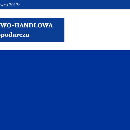
wca 2013r...
..
.