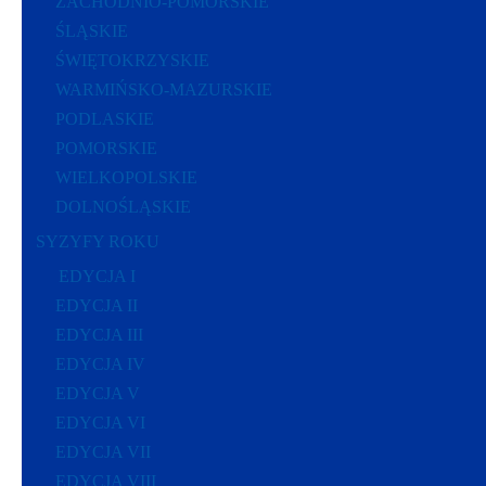
ZACHODNIO-POMORSKIE
ŚLĄSKIE
ŚWIĘTOKRZYSKIE
WARMIŃSKO-MAZURSKIE
PODLASKIE
POMORSKIE
WIELKOPOLSKIE
DOLNOŚLĄSKIE
SYZYFY ROKU
EDYCJA I
EDYCJA II
EDYCJA III
EDYCJA IV
EDYCJA V
EDYCJA VI
EDYCJA VII
EDYCJA VIII