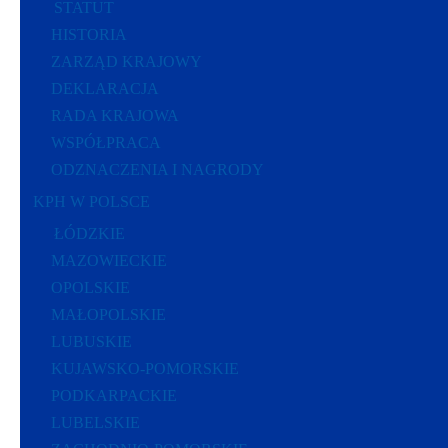
STATUT
HISTORIA
ZARZĄD KRAJOWY
DEKLARACJA
RADA KRAJOWA
WSPÓŁPRACA
ODZNACZENIA I NAGRODY
KPH W POLSCE
ŁÓDZKIE
MAZOWIECKIE
OPOLSKIE
MAŁOPOLSKIE
LUBUSKIE
KUJAWSKO-POMORSKIE
PODKARPACKIE
LUBELSKIE