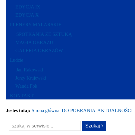
EDYCJA IX
EDYCJA X
PLENERY MALARSKIE
SPOTKANIA ZE SZTUKĄ
MAGIA OBRAZU
GALERIA OBRAZÓW
Ludzie
Jan Rakowski
Jerzy Krajewski
Wanda Fok
KONTAKT
Jesteś tutaj:
Strona główna
DO POBRANIA
AKTUALNOŚCI